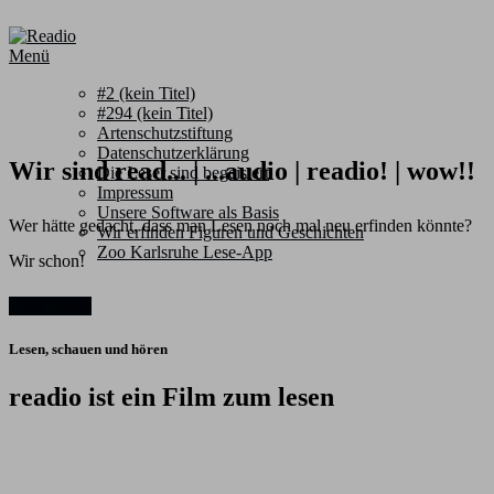
Zum
Inhalt
Menü
springen
#2 (kein Titel)
#294 (kein Titel)
Artenschutzstiftung
Datenschutzerklärung
Wir sind
read... | ...audio | readio! | wow!!
Die Leser sind begeistert
Impressum
Unsere Software als Basis
Wer hätte gedacht, dass man Lesen noch mal neu erfinden könnte?
Wir erfinden Figuren und Geschichten
Zoo Karlsruhe Lese-App
Wir schon!
Über readio
Lesen, schauen und hören
readio ist ein Film zum lesen